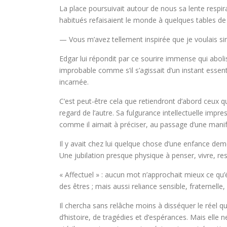
La place poursuivait autour de nous sa lente respi
habitués refaisaient le monde à quelques tables d
— Vous m’avez tellement inspirée que je voulais s
Edgar lui répondit par ce sourire immense qui abol
improbable comme s’il s’agissait d’un instant essenti
incarnée.
C’est peut-être cela que retiendront d’abord ceux qui
regard de l’autre. Sa fulgurance intellectuelle im
comme il aimait à préciser, au passage d’une mani
Il y avait chez lui quelque chose d’une enfance deme
Une jubilation presque physique à penser, vivre, resp
« Affectuel » : aucun mot n’approchait mieux ce qu’
des êtres ; mais aussi reliance sensible, fraternel
Il chercha sans relâche moins à disséquer le réel q
d’histoire, de tragédies et d’espérances. Mais elle