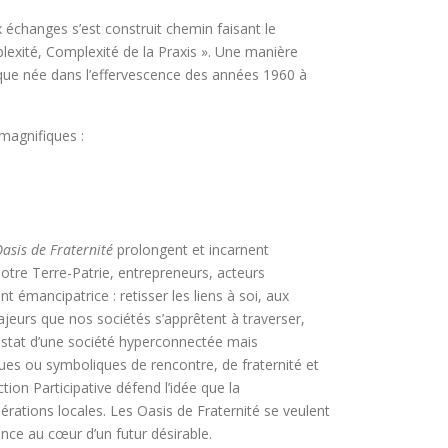
hanges s’est construit chemin faisant le
lexité, Complexité de la Praxis ». Une manière
itique née dans l’effervescence des années 1960 à
magnifiques :
asis de Fraternité
prolongent et incarnent
 notre Terre-Patrie, entrepreneurs, acteurs
émancipatrice : retisser les liens à soi, aux
ajeurs que nos sociétés s’apprêtent à traverser,
constat d’une société hyperconnectée mais
ques ou symboliques de rencontre, de fraternité et
tion Participative défend l’idée que la
ations locales. Les Oasis de Fraternité se veulent
ance au cœur d’un futur désirable.