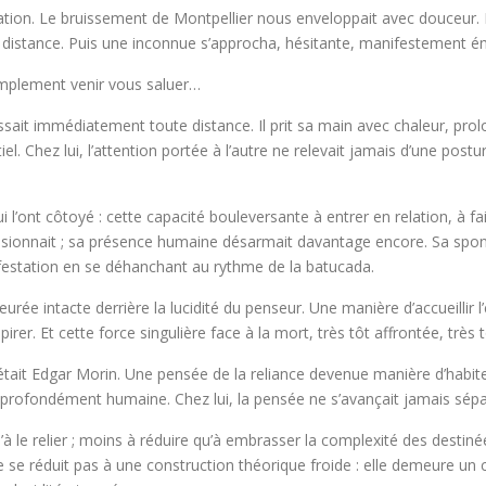
ration. Le bruissement de Montpellier nous enveloppait avec douceur. D
e distance. Puis une inconnue s’approcha, hésitante, manifestement é
implement venir vous saluer…
issait immédiatement toute distance. Il prit sa main avec chaleur, pr
el. Chez lui, l’attention portée à l’autre ne relevait jamais d’une post
 l’ont côtoyé : cette capacité bouleversante à entrer en relation, à fai
pressionnait ; sa présence humaine désarmait davantage encore. Sa spo
festation en se déhanchant au rythme de la batucada.
urée intacte derrière la lucidité du penseur. Une manière d’accueillir 
irer. Et cette force singulière face à la mort, très tôt affrontée, très 
était Edgar Morin. Une pensée de la reliance devenue manière d’habiter
le, profondément humaine. Chez lui, la pensée ne s’avançait jamais sép
u’à le relier ; moins à réduire qu’à embrasser la complexité des desti
 ne se réduit pas à une construction théorique froide : elle demeure u