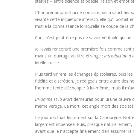
stériles – entre science et poésie, raison et émotion
L’honorer aujourd’hui ne consiste pas à sanctifier sa
vivante cette inquiétude intellectuelle qu’il portait 
mutile la connaissance lorsqu’elle se coupe de la c
Car il n’est peut-être pas de savoir véritable qui ne s
Je l’avais rencontré une première fois comme tant d
mains un ouvrage au titre étrange :
Introduction à 
intellectuelle.
Plus tard vinrent les échanges épistolaires, puis 
fidélité et discrétion, je rédigeais entre autre des
l’homme tente d’échapper à lui-même ; mais il m’ava
L’Homme et la Mort
demeurait pour lui une œuvre ce
même vertige. La mort, cet angle mort des sociét
Le jour déclinait lentement sur la Canourgue. Notre
largement impensée. Puis, presque naturellement,
avant que je n’accepte finalement d’en assumer la r