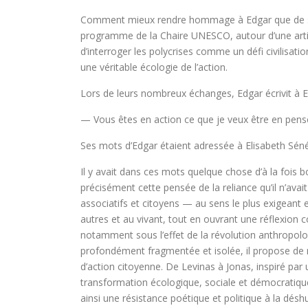
Comment mieux rendre hommage à Edgar que de s’i
programme de la Chaire UNESCO, autour d’une articu
d’interroger les polycrises comme un défi civilisati
une véritable écologie de l’action.
Lors de leurs nombreux échanges, Edgar écrivit à E
— Vous êtes en action ce que je veux être en pensé
Ses mots d’Edgar étaient adressée à Elisabeth Sén
Il y avait dans ces mots quelque chose d’à la fois
précisément cette pensée de la reliance qu’il n’avai
associatifs et citoyens — au sens le plus exigeant 
autres et au vivant, tout en ouvrant une réflexion 
notamment sous l’effet de la révolution anthropolog
profondément fragmentée et isolée, il propose de re
d’action citoyenne. De Levinas à Jonas, inspiré par 
transformation écologique, sociale et démocratiqu
ainsi une résistance poétique et politique à la désh