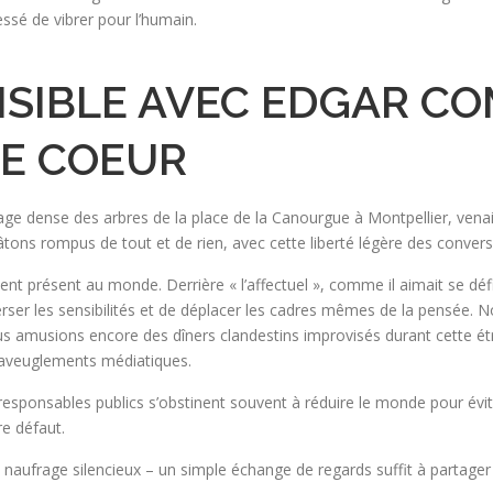
essé de vibrer pour l’humain.
SIBLE AVEC EDGAR C
DE COEUR
illage dense des arbres de la place de la Canourgue à Montpellier, venai
ons rompus de tout et de rien, avec cette liberté légère des conversa
nt présent au monde. Derrière « l’affectuel », comme il aimait se défin
erser les sensibilités et de déplacer les cadres mêmes de la pensée. 
us amusions encore des dîners clandestins improvisés durant cette é
, aveuglements médiatiques.
responsables publics s’obstinent souvent à réduire le monde pour évit
re défaut.
e naufrage silencieux – un simple échange de regards suffit à partage