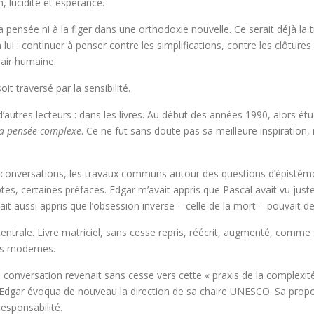
, lucidité et espérance.
 pensée ni à la figer dans une orthodoxie nouvelle. Ce serait déjà la tr
en lui : continuer à penser contre les simplifications, contre les clôture
hair humaine.
oit traversé par la sensibilité.
’autres lecteurs : dans les livres. Au début des années 1990, alors étu
la pensée complexe
. Ce ne fut sans doute pas sa meilleure inspiration,
les conversations, les travaux communs autour des questions d’épistém
 notes, certaines préfaces. Edgar m’avait appris que Pascal avait vu jus
it aussi appris que l’obsession inverse – celle de la mort – pouvait 
ntrale. Livre matriciel, sans cesse repris, réécrit, augmenté, comme 
és modernes.
 conversation revenait sans cesse vers cette « praxis de la complexité 
 Edgar évoqua de nouveau la direction de sa chaire UNESCO. Sa pro
esponsabilité.