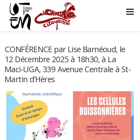
Aller
au
Menu
contenu
ACCUEIL
QUI SOMMES-NOUS ?
ACTIVITÉS
CONFÉRENCE par Lise Barnéoud, le
12 Décembre 2025 à 18h30, à La
Maci-UGA, 339 Avenue Centrale à St-
AGENDAS
CONTACT
ADHÉREZ À L’ASSOCIATION
Martin d’Hères